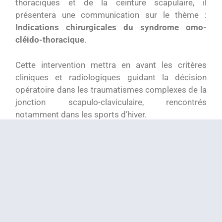
thoraciques et de la ceinture scapulaire, il
présentera une communication sur le thème :
Indications chirurgicales du syndrome omo-
cléido-thoracique
.
Cette intervention mettra en avant les critères
cliniques et radiologiques guidant la décision
opératoire dans les traumatismes complexes de la
jonction scapulo-claviculaire, rencontrés
notamment dans les sports d’hiver.
La participation du Dr Mercier à cet événement
illustre son engagement continu dans le partage
d’expérience et la formation autour des
pathologies de l’épaule et du membre supérieur.
ARTICLE PRÉCÉDENT